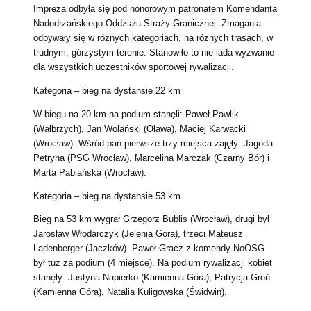
Impreza odbyła się pod honorowym patronatem Komendanta
Nadodrzańskiego Oddziału Straży Granicznej.
Zmagania
odbywały się w różnych kategoriach, na różnych trasach, w
trudnym, górzystym terenie. Stanowiło to nie lada wyzwanie
dla wszystkich uczestników sportowej rywalizacji.
Kategoria – bieg na dystansie 22 km
W biegu na 20 km na podium stanęli: Paweł Pawlik
(Wałbrzych), Jan Wolański (Oława), Maciej Karwacki
(Wrocław). Wśród pań pierwsze trzy miejsca zajęły: Jagoda
Petryna (PSG Wrocław), Marcelina Marczak (Czarny Bór) i
Marta Pabiańska (Wrocław).
Kategoria – bieg na dystansie 53 km
Bieg na 53 km wygrał Grzegorz Bublis (Wrocław), drugi był
Jarosław Włodarczyk (Jelenia Góra), trzeci Mateusz
Ladenberger (Jaczków). Paweł Gracz z komendy NoOSG
był tuż za podium (4 miejsce). Na podium rywalizacji kobiet
stanęły: Justyna Napierko (Kamienna Góra), Patrycja Groń
(Kamienna Góra), Natalia Kuligowska (Świdwin).