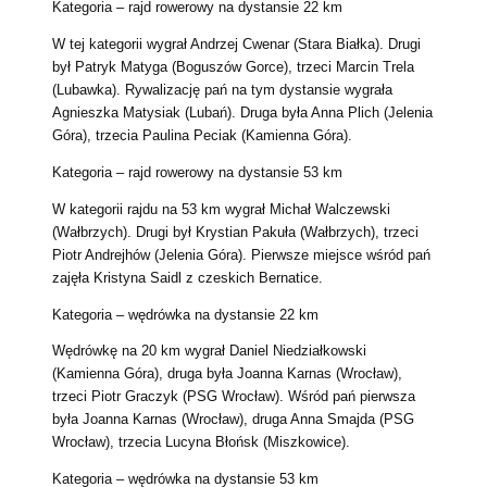
Kategoria – rajd rowerowy na dystansie 22 km
W tej kategorii wygrał Andrzej Cwenar (Stara Białka). Drugi
był Patryk Matyga (Boguszów Gorce), trzeci Marcin Trela
(Lubawka). Rywalizację pań na tym dystansie wygrała
Agnieszka Matysiak (Lubań). Druga była Anna Plich (Jelenia
Góra), trzecia Paulina Peciak (Kamienna Góra).
Kategoria – rajd rowerowy na dystansie 53 km
W kategorii rajdu na 53 km wygrał Michał Walczewski
(Wałbrzych). Drugi był Krystian Pakuła (Wałbrzych), trzeci
Piotr Andrejhów (Jelenia Góra). Pierwsze miejsce wśród pań
zajęła Kristyna Saidl z czeskich Bernatice.
Kategoria – wędrówka na dystansie 22 km
Wędrówkę na 20 km wygrał Daniel Niedziałkowski
(Kamienna Góra), druga była Joanna Karnas (Wrocław),
trzeci Piotr Graczyk (PSG Wrocław). Wśród pań pierwsza
była Joanna Karnas (Wrocław), druga Anna Smajda (PSG
Wrocław), trzecia Lucyna Błońsk (Miszkowice).
Kategoria – wędrówka na dystansie 53 km