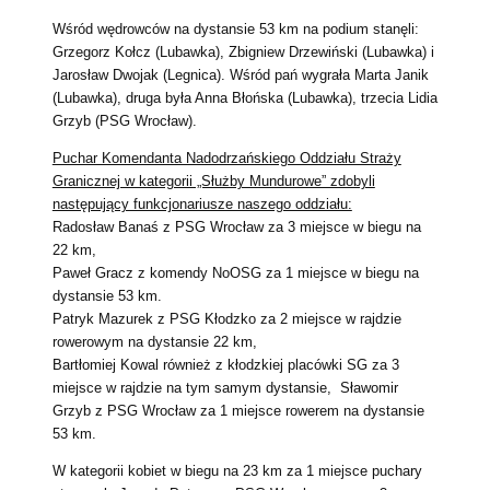
Wśród wędrowców na dystansie 53 km na podium stanęli:
Grzegorz Kołcz (Lubawka), Zbigniew Drzewiński (Lubawka) i
Jarosław Dwojak (Legnica). Wśród pań wygrała Marta Janik
(Lubawka), druga była Anna Błońska (Lubawka), trzecia Lidia
Grzyb (PSG Wrocław).
Puchar Komendanta Nadodrzańskiego Oddziału Straży
Granicznej w kategorii „Służby Mundurowe” zdobyli
następujący funkcjonariusze naszego oddziału:
Radosław Banaś z PSG Wrocław za 3 miejsce w biegu na
22 km,
Paweł Gracz z komendy NoOSG za 1 miejsce w biegu na
dystansie 53 km.
Patryk Mazurek z PSG Kłodzko za 2 miejsce w rajdzie
rowerowym na dystansie 22 km,
Bartłomiej Kowal również z kłodzkiej placówki SG za 3
miejsce w rajdzie na tym samym dystansie, Sławomir
Grzyb z PSG Wrocław za 1 miejsce rowerem na dystansie
53 km.
W kategorii kobiet w biegu na 23 km za 1 miejsce puchary