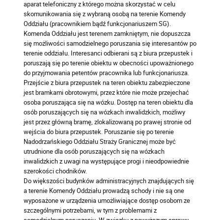
aparat telefoniczny z którego można skorzystać w celu
skomunikowania się z wybraną osobą na terenie Komendy
Oddziału (pracownikiem bądź funkcjonariuszem SG).
Komenda Oddziału jest terenem zamkniętym, nie dopuszcza
się możliwości samodzielnego poruszania się interesantów po
terenie oddziału. Interesanci odbierani są z biura przepustek i
poruszają się po terenie obiektu w obecności upoważnionego
do przyjmowania petentów pracownika lub funkcjonariusza.
Przejście z biura przepustek na teren obiektu zabezpieczone
jest bramkami obrotowymi, przez które nie może przejechać
osoba poruszająca się na wózku. Dostęp na teren obiektu dla
osób poruszających się na wózkach inwalidzkich, możliwy
jest przez główną bramę, zlokalizowaną po prawej stronie od
wejścia do biura przepustek. Poruszanie się po terenie
Nadodrzańskiego Oddziału Straży Granicznej może być
utrudnione dla osób poruszających się na wózkach
inwalidzkich z uwagi na występujące progi i nieodpowiednie
szerokości chodników.
Do większości budynków administracyjnych znajdujących się
a terenie Komendy Oddziału prowadzą schody i nie są one
wyposażone w urządzenia umożliwiające dostęp osobom ze
szczególnymi potrzebami, w tym z problemami z
samodzielnym poruszaniu. W związku z powyższym sprawy