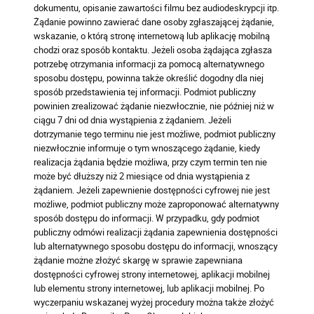
dokumentu, opisanie zawartości filmu bez audiodeskrypcji itp.
Żądanie powinno zawierać dane osoby zgłaszającej żądanie,
wskazanie, o którą stronę internetową lub aplikację mobilną
chodzi oraz sposób kontaktu. Jeżeli osoba żądająca zgłasza
potrzebę otrzymania informacji za pomocą alternatywnego
sposobu dostępu, powinna także określić dogodny dla niej
sposób przedstawienia tej informacji. Podmiot publiczny
powinien zrealizować żądanie niezwłocznie, nie później niż w
ciągu 7 dni od dnia wystąpienia z żądaniem. Jeżeli
dotrzymanie tego terminu nie jest możliwe, podmiot publiczny
niezwłocznie informuje o tym wnoszącego żądanie, kiedy
realizacja żądania będzie możliwa, przy czym termin ten nie
może być dłuższy niż 2 miesiące od dnia wystąpienia z
żądaniem. Jeżeli zapewnienie dostępności cyfrowej nie jest
możliwe, podmiot publiczny może zaproponować alternatywny
sposób dostępu do informacji. W przypadku, gdy podmiot
publiczny odmówi realizacji żądania zapewnienia dostępności
lub alternatywnego sposobu dostępu do informacji, wnoszący
żądanie możne złożyć skargę w sprawie zapewniana
dostępności cyfrowej strony internetowej, aplikacji mobilnej
lub elementu strony internetowej, lub aplikacji mobilnej. Po
wyczerpaniu wskazanej wyżej procedury można także złożyć