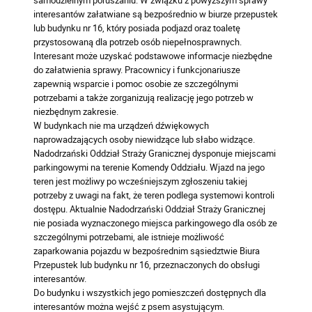
interesantów załatwiane są bezpośrednio w biurze przepustek
lub budynku nr 16, który posiada podjazd oraz toaletę
przystosowaną dla potrzeb osób niepełnosprawnych.
Interesant może uzyskać podstawowe informacje niezbędne
do załatwienia sprawy. Pracownicy i funkcjonariusze
zapewnią wsparcie i pomoc osobie ze szczególnymi
potrzebami a także zorganizują realizację jego potrzeb w
niezbędnym zakresie.
W budynkach nie ma urządzeń dźwiękowych
naprowadzających osoby niewidzące lub słabo widzące.
Nadodrzański Oddział Straży Granicznej dysponuje miejscami
parkingowymi na terenie Komendy Oddziału. Wjazd na jego
teren jest możliwy po wcześniejszym zgłoszeniu takiej
potrzeby z uwagi na fakt, że teren podlega systemowi kontroli
dostępu. Aktualnie Nadodrzański Oddział Straży Granicznej
nie posiada wyznaczonego miejsca parkingowego dla osób ze
szczególnymi potrzebami, ale istnieje możliwość
zaparkowania pojazdu w bezpośrednim sąsiedztwie Biura
Przepustek lub budynku nr 16, przeznaczonych do obsługi
interesantów.
Do budynku i wszystkich jego pomieszczeń dostępnych dla
interesantów można wejść z psem asystującym.