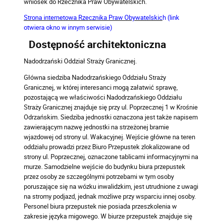
wniosek do Rzecznika Praw Obywatelskich.
Strona internetowa Rzecznika Praw Obywatelskic
h (link
otwiera okno w innym serwisie)
Dostępność architektoniczna
Nadodrzański Oddział Straży Granicznej.
Główna siedziba Nadodrzańskiego Oddziału Straży
Granicznej, w której interesanci mogą załatwić sprawę,
pozostającą we właściwości Nadodrzańskiego Oddziału
Straży Granicznej znajduje się przy ul. Poprzecznej 1 w Krośnie
Odrzańskim. Siedziba jednostki oznaczona jest także napisem
zawierającym nazwę jednostki na strzeżonej bramie
wjazdowej od strony ul. Wakacyjnej. Wejście główne na teren
oddziału prowadzi przez Biuro Przepustek zlokalizowane od
strony ul. Poprzecznej, oznaczone tablicami informacyjnymi na
murze. Samodzielne wejście do budynku biura przepustek
przez osoby ze szczególnymi potrzebami w tym osoby
poruszające się na wózku inwalidzkim, jest utrudnione z uwagi
na stromy podjazd, jednak możliwe przy wsparciu innej osoby.
Personel biura przepustek nie posiada przeszkolenia w
zakresie języka migowego. W biurze przepustek znajduje się