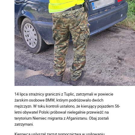
14 lipca strażnicy graniczni z Tuplic, zatrzymali w powiecie
żarskim osobowe BMW, którym podróżowało dwóch
mężczyzn. W toku kontroli ustalono, że kierujący pojazdem 56-
letni obywatel Polski próbował nielegalnie przewieźć na
terytorium Niemiec migranta z Afganistanu. Obaj zostali
zatrzymani.
Kierowca usłyszał zarzut pomocnictwa w usiłowaniu