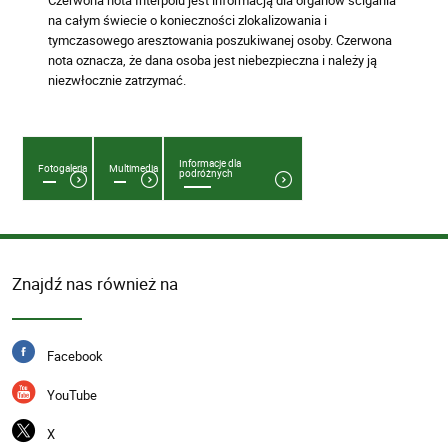
Czerwona nota Interpolu jest informacją dla organów ścigania
na całym świecie o konieczności zlokalizowania i
tymczasowego aresztowania poszukiwanej osoby. Czerwona
nota oznacza, że dana osoba jest niebezpieczna i należy ją
niezwłocznie zatrzymać.
Informacje dla
Fotogaleria
Multimedia
podróżnych
Znajdź nas również na
Facebook
YouTube
X