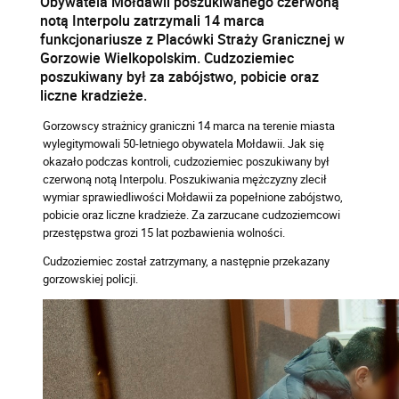
Obywatela Mołdawii poszukiwanego czerwoną
notą Interpolu zatrzymali 14 marca
funkcjonariusze z Placówki Straży Granicznej w
Gorzowie Wielkopolskim. Cudzoziemiec
poszukiwany był za zabójstwo, pobicie oraz
liczne kradzieże.
Gorzowscy strażnicy graniczni 14 marca na terenie miasta
wylegitymowali 50-letniego obywatela Mołdawii. Jak się
okazało podczas kontroli, cudzoziemiec poszukiwany był
czerwoną notą Interpolu. Poszukiwania mężczyzny zlecił
wymiar sprawiedliwości Mołdawii za popełnione zabójstwo,
pobicie oraz liczne kradzieże. Za zarzucane cudzoziemcowi
przestępstwa grozi 15 lat pozbawienia wolności.
Cudzoziemiec został zatrzymany, a następnie przekazany
gorzowskiej policji.