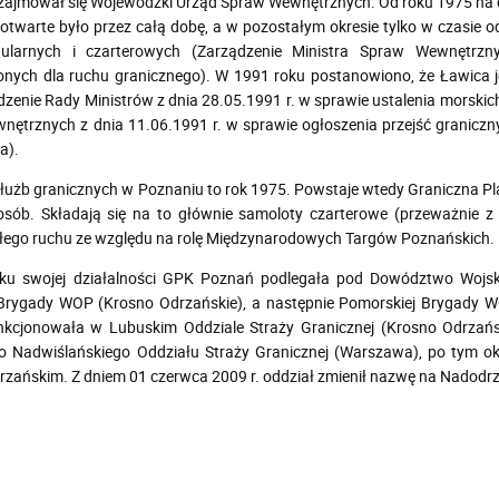
 zajmował się Wojewódzki Urząd Spraw Wewnętrznych. Od roku 1975 na
otwarte było przez całą dobę, a w pozostałym okresie tylko w czasie 
gularnych i czarterowych (Zarządzenie Ministra Spraw Wewnętrzn
nych dla ruchu granicznego). W 1991 roku postanowiono, że Ławica je
zenie Rady Ministrów z dnia 28.05.1991 r. w sprawie ustalenia morskich 
ętrznych z dnia 11.06.1991 r. w sprawie ogłoszenia przejść graniczny
a).
łużb granicznych w Poznaniu to rok 1975. Powstaje wtedy Graniczna Pla
 osób. Składają się na to głównie samoloty czarterowe (przeważnie 
łego ruchu ze względu na rolę Międzynarodowych Targów Poznańskich.
ku swojej działalności GPK Poznań podlegała pod Dowództwo Wojsk
 Brygady WOP (Krosno Odrzańskie), a następnie Pomorskiej Brygady W
nkcjonowała w Lubuskim Oddziale Straży Granicznej (Krosno Odrzańsk
do Nadwiślańskiego Oddziału Straży Granicznej (Warszawa), po tym o
rzańskim. Z dniem 01 czerwca 2009 r. oddział zmienił nazwę na Nadodrz