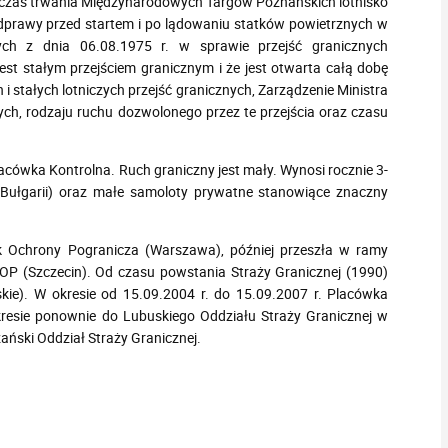
 czas trwania Międzynarodowych Targów Poznańskich lotnisko
odprawy przed startem i po lądowaniu statków powietrznych w
ych z dnia 06.08.1975 r. w sprawie przejść granicznych
st stałym przejściem granicznym i że jest otwarta całą dobę
i stałych lotniczych przejść granicznych, Zarządzenie Ministra
ch, rodzaju ruchu dozwolonego przez te przejścia oraz czasu
cówka Kontrolna. Ruch graniczny jest mały. Wynosi rocznie 3-
z Bułgarii) oraz małe samoloty prywatne stanowiące znaczny
 Ochrony Pogranicza (Warszawa), później przeszła w ramy
OP (Szczecin). Od czasu powstania Straży Granicznej (1990)
ie). W okresie od 15.09.2004 r. do 15.09.2007 r. Placówka
kresie ponownie do Lubuskiego Oddziału Straży Granicznej w
ański Oddział Straży Granicznej.