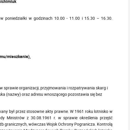
ichimiuk
w poniedziałki w godzinach 10.00 - 11.00 i 15.30 – 16.30
.
omu/mieszkania),
w sprawie organizacji, przyjmowania i rozpatrywania skarg i
zwiska (nazwy) oraz adresu wnoszącego pozostawia się bez
wany był przez stosowne akty prawne. W 1961 roku lotnisko w
y Ministrów z 30.08.1961 r. w sprawie określenia przejść
łużb granicznych, wówczas Wojsk Ochrony Pogranicza. Kontrolą