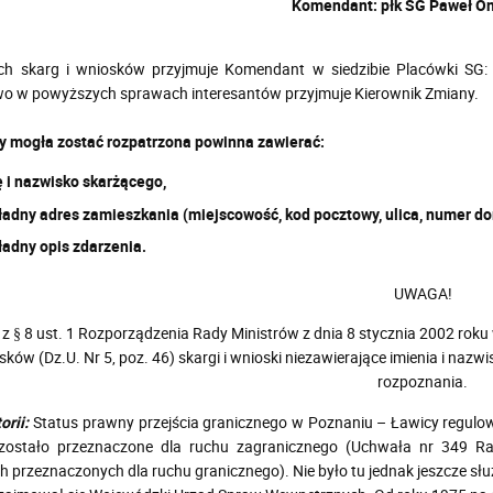
Komendant: płk SG Paweł On
h skarg i wniosków przyjmuje Komendant w siedzibie Placówki SG: 
o w powyższych sprawach interesantów przyjmuje Kierownik Zmiany.
y mogła zostać rozpatrzona powinna zawierać:
ę i nazwisko skarżącego,
ładny adres zamieszkania (miejscowość, kod pocztowy, ulica, numer d
ładny opis zdarzenia.
UWAGA!
z § 8 ust. 1 Rozporządzenia Rady Ministrów z dnia 8 stycznia 2002 roku 
sków (Dz.U. Nr 5, poz. 46) skargi i wnioski niezawierające imienia i na
rozpoznania.
orii:
Status prawny przejścia granicznego w Poznaniu – Ławicy regulo
zostało przeznaczone dla ruchu zagranicznego (Uchwała nr 349 Rad
h przeznaczonych dla ruchu granicznego). Nie było tu jednak jeszcze s