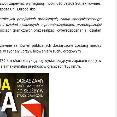
ozwoli zapewnić wymaganą mobilność patroli SG, jak również
oza Unii Europejskiej.
otniczych przejściach granicznych, zakup specjalistycznego
a i działań związanych z przeciwdziałaniem przestępczości
jściach granicznych oraz realizacji cyberrozpoznania i działań
elenie zamówień publicznych dostarczone zostaną miedzy
ej w sygnały uprzywilejowania w ruchu drogowym.
479 km charakteryzują się wystarczającym zapasem mocy w
iągają maksymalną prędkość w granicach 150 km/h.