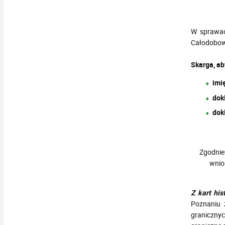
W sprawac
Całodobow
Skarga, ab
imi
dok
dok
Zgodnie 
wnio
Z kart hist
Poznaniu 
granicznyc