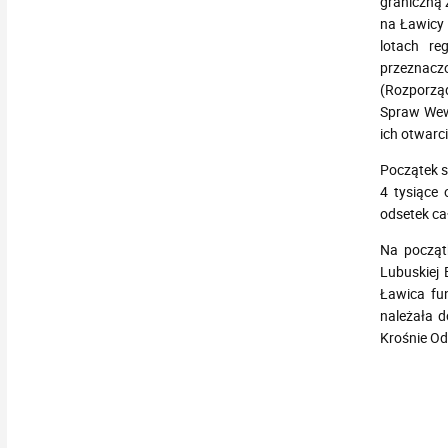
graniczną
na Ławicy 
lotach re
przeznaczo
(Rozporząd
Spraw Wewn
ich otwarci
Początek s
4 tysiące
odsetek ca
Na począt
Lubuskiej
Ławica fu
należała 
Krośnie Od