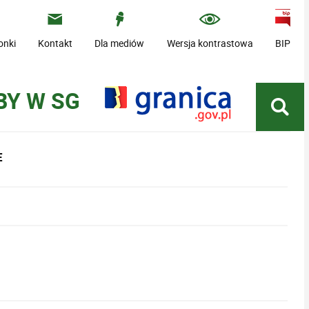
onki
Kontakt
Dla mediów
Wersja kontrastowa
BIP
BY W SG
E