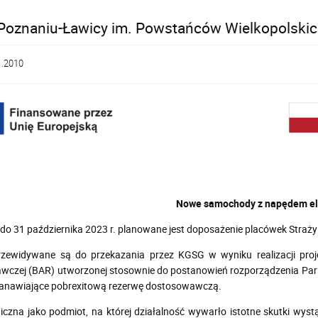
Poznaniu-Ławicy im. Powstańców Wielkopolski
1.2010
Nowe samochody z napędem el
 do 31 października 2023 r. planowane jest doposażenie placówek Stra
rzewidywane są do przekazania przez KGSG w wyniku realizacji pro
wczej (BAR) utworzonej stosownie do postanowień rozporządzenia
Parl
stanawiające pobrexitową rezerwę dostosowawczą.
czna jako podmiot, na której działalność wywarło istotne skutki wystąpie