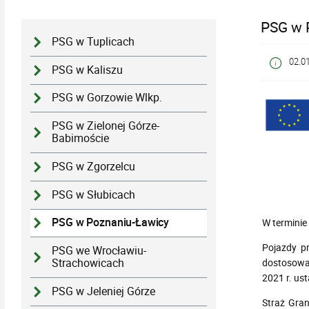
PSG w 
PSG w Tuplicach
02.0
PSG w Kaliszu
PSG w Gorzowie Wlkp.
PSG w Zielonej Górze-
Babimoście
PSG w Zgorzelcu
PSG w Słubicach
PSG w Poznaniu-Ławicy
W terminie
Pojazdy p
PSG we Wrocławiu-
Strachowicach
dostosowa
2021 r. u
PSG w Jeleniej Górze
Straż Grani