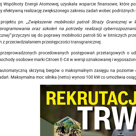
ej Wspólnoty Energii Atomowej, uzyskała wsparcie finansowe, które p
y efektywną realizację zwiększonego zakresu zadań wobec podróżnych sp
 projektu pn. „
Zwiększenie mobilności patroli Straży Granicznej w l
oprogramowania oraz szkoleń na potrzeby realizacji cyberrozpoznani
cznej”
przyczyni się do poprawy mobilności patroli SG w lotniczych prze
 z przeciwdziałaniem przestępczości transgranicznej.
przeprowadzonych procedowanych postępowań przetargowych o udzi
ochody osobowe marki Citroen E-C4 w wersji oznakowanej i wyposażon
 automatyczną skrzynią biegów o maksymalnym zasięgu na poziomie 
 zadań. Maksymalna moc silnika (netto) wynosi 100 kW co umożliwia os