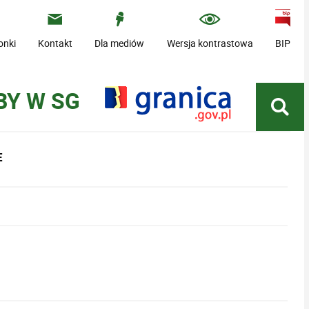
onki
Kontakt
Dla mediów
Wersja kontrastowa
BIP
BY W SG
E