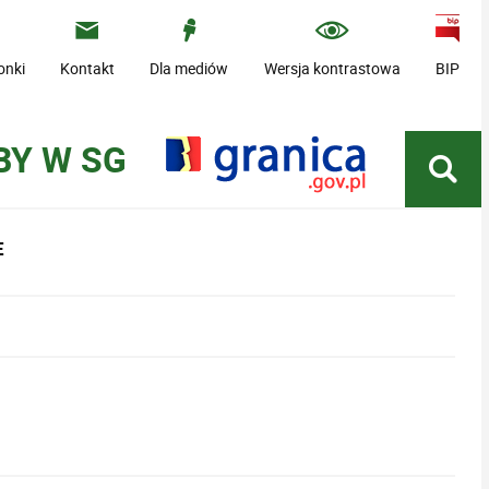
onki
Kontakt
Dla mediów
Wersja kontrastowa
BIP
BY W SG
E