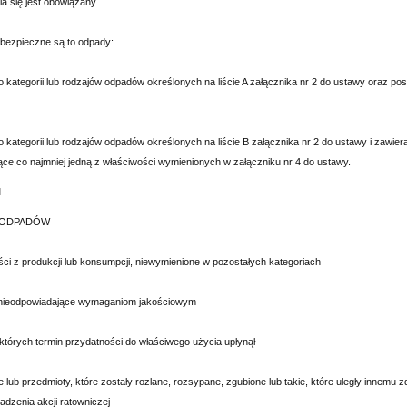
ia się jest obowiązany.
bezpieczne są to odpady:
o kategorii lub rodzajów odpadów określonych na liście A załącznika nr 2 do ustawy oraz po
o kategorii lub rodzajów odpadów określonych na liście B załącznika nr 2 do ustawy i zawi
ące co najmniej jedną z właściwości wymienionych w załączniku nr 4 do ustawy.
1
 ODPADÓW
ci z produkcji lub konsumpcji, niewymienione w pozostałych kategoriach
nieodpowiadające wymaganiom jakościowym
których termin przydatności do właściwego użycia upłynął
 lub przedmioty, które zostały rozlane, rozsypane, zgubione lub takie, które uległy inne
dzenia akcji ratowniczej