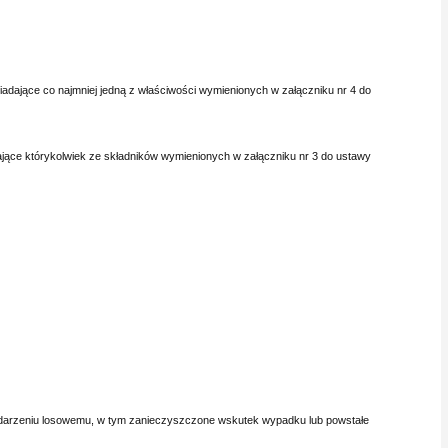
siadające co najmniej jedną z właściwości wymienionych w załączniku nr 4 do
erające którykolwiek ze składników wymienionych w załączniku nr 3 do ustawy
mu zdarzeniu losowemu, w tym zanieczyszczone wskutek wypadku lub powstałe