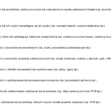
 lub przedmioty zanieczyszczone lub zabrudzone w wyniku planowych działań (np. pozosta
lub ich części nienadające się do użytku (np. usunięte baterie, zużyte katalizatory itp.)
, które nie spełniają już należycie swojej funkcji (np. zanieczyszczone kwasy, zanieczyszcz
ci z procesów przemysłowych (np. żużle, pozostałości podestylacyjne itp.)
i z procesów usuwania zanieczyszczeń (np. osady ściekowe, szlamy z płuczek, pyły z filtrów,
ści z obróbki skrawaniem lub wykańczania (np. wióry, zgary itp.)
ści z wydobywania lub przetwarzania surowców (np. pozostałości górnicze itp.)
e lub zafałszowane substancje lub przedmioty (np. oleje zanieczyszczone PCB itp.)
substancje lub przedmioty, których użycie zostało prawnie zakazane (np. PCB itp.)