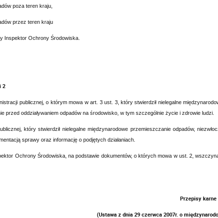
dów poza teren kraju,
adów przez teren kraju
y Inspektor Ochrony Środowiska.
i 2
istracji publicznej, o którym mowa w art. 3 ust. 3, który stwierdził nielegalne międzynar
e przed oddziaływaniem odpadów na środowisko, w tym szczególnie życie i zdrowie ludzi.
publicznej, który stwierdził nielegalne międzynarodowe
przemieszczanie
odpadów, niezwło
entacją sprawy oraz informację o podjętych działaniach.
ektor Ochrony Środowiska, na podstawie dokumentów, o których mowa w ust. 2, wszczyna z
Przepisy karne
(
Ustawa z dnia 29 czerwca 2007r. o międzynaro