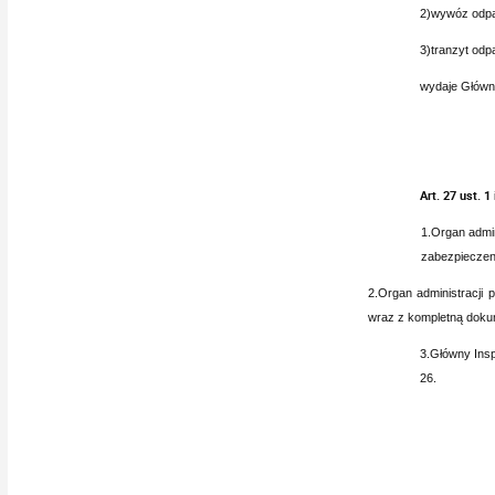
2)wywóz odpa
3)tranzyt odp
wydaje Główn
Art. 27 ust. 1 
1.Organ admin
zabezpieczeni
2.Organ administracji 
wraz z kompletną dokum
3.Główny Insp
26.