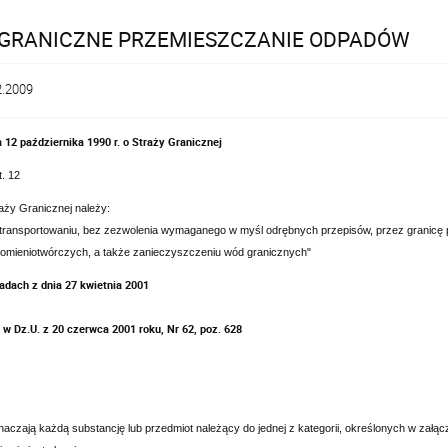
GRANICZNE PRZEMIESZCZANIE ODPADÓW
2.2009
 12 października 1990 r. o Straży Granicznej
t. 12
aży Granicznej należy:
 transportowaniu, bez zezwolenia wymaganego w myśl odrębnych przepisów, przez granicę
romieniotwórczych, a także zanieczyszczeniu wód granicznych"
adach z dnia 27 kwietnia 2001
w Dz.U. z 20 czerwca 2001 roku, Nr 62, poz. 628
aczają każdą substancję lub przedmiot należący do jednej z kategorii, określonych w załąc