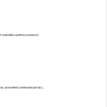
ch materiałów spolimeryzowanych,
(np. pozostałości podestylacyjne itp.),