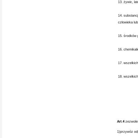
13. żywic, la
14. substanc
człowieka lub
15. środków 
16. chemikal
17. wszelkic
18. wszelkic
Art.4
zezwolen
1)przywóz odp