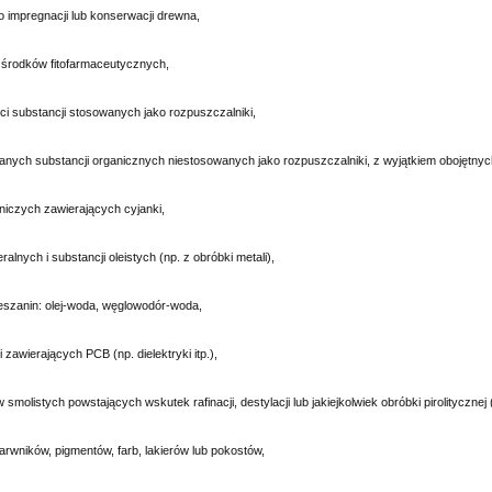
o impregnacji lub konserwacji drewna,
i środków fitofarmaceutycznych,
ci substancji stosowanych jako rozpuszczalniki,
anych substancji organicznych niestosowanych jako rozpuszczalniki, z wyjątkiem obojętny
wniczych zawierających cyjanki,
eralnych i substancji oleistych (np. z obróbki metali),
ieszanin: olej-woda, węglowodór-woda,
i zawierających PCB (np. dielektryki itp.),
w smolistych powstających wskutek rafinacji, destylacji lub jakiejkolwiek obróbki pirolitycznej 
arwników, pigmentów, farb, lakierów lub pokostów,