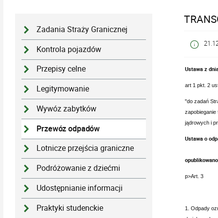
TRANS
Zadania Straży Granicznej
21.1
Kontrola pojazdów
Przepisy celne
Ustawa z dnia
art 1 pkt. 2 us
Legitymowanie
"do zadań Str
Wywóz zabytków
zapobieganie
jądrowych i p
Przewóz odpadów
Ustawa o odp
Lotnicze przejścia graniczne
opublikowano 
Podróżowanie z dziećmi
p>Art. 3
Udostępnianie informacji
Praktyki studenckie
1. Odpady ozn