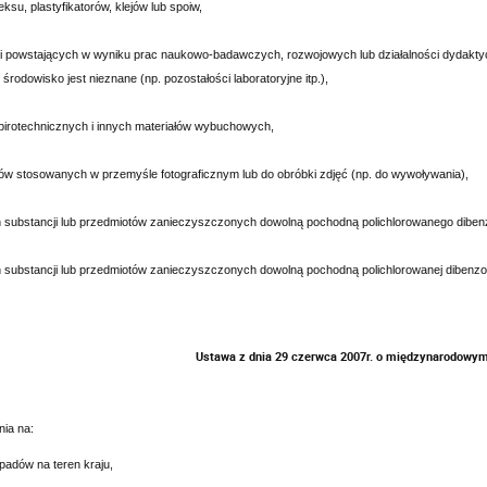
teksu, plastyfikatorów, klejów lub spoiw,
ji powstających w wyniku prac naukowo-badawczych, rozwojowych lub działalności dydaktyczn
 środowisko jest nieznane (np. pozostałości laboratoryjne itp.),
pirotechnicznych i innych materiałów wybuchowych,
iów stosowanych w przemyśle fotograficznym lub do obróbki zdjęć (np. do wywoływania),
h substancji lub przedmiotów zanieczyszczonych dowolną pochodną polichlorowanego diben
h substancji lub przedmiotów zanieczyszczonych dowolną pochodną polichlorowanej dibenzo
Ustawa z dnia 29 czerwca 2007r. o międzynarodowy
ia na:
adów na teren kraju,