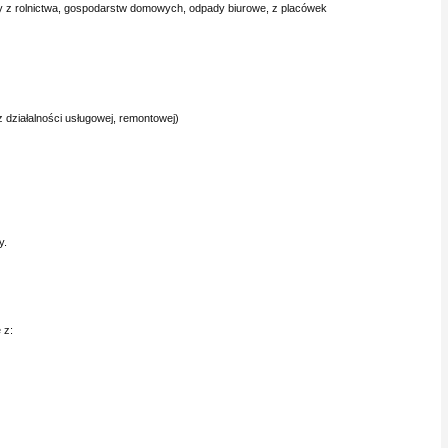
ady z rolnictwa, gospodarstw domowych, odpady biurowe, z placówek
 działalności usługowej, remontowej)
y.
 z: