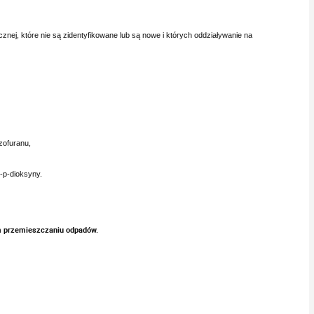
ej, które nie są zidentyfikowane lub są nowe i których oddziaływanie na
zofuranu,
-p-dioksyny.
m przemieszczaniu odpadów.