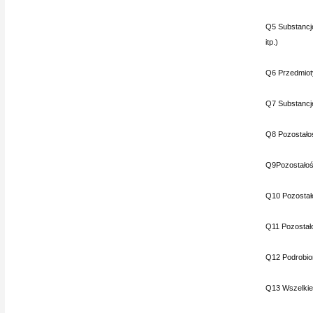
Q5 Substancje
itp.)
Q6 Przedmioty 
Q7 Substancje
Q8 Pozostałoś
Q9Pozostałośc
Q10 Pozostało
Q11 Pozostało
Q12 Podrobion
Q13 Wszelkie 