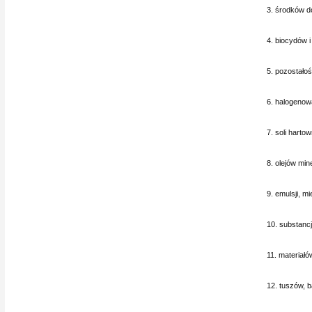
3. środków d
4. biocydów 
5. pozostałoś
6. halogenow
7. soli harto
8. olejów min
9. emulsji, m
10. substancj
11. materiałó
12. tuszów, b