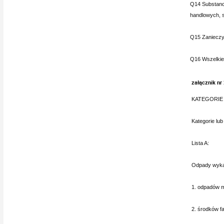
Q14 Substancj
handlowych, s
Q15 Zanieczys
Q16 Wszelkie 
załącznik nr
KATEGORIE
Kategorie lub
Lista A:
Odpady wykaz
1. odpadów m
2. środków f