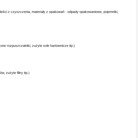
łości z czyszczenia, materiały z opakowań - odpady opakowaniowe, pojemniki,
one rozpuszczalniki, zużyte sole hartownicze itp.)
 zużyte filtry itp.)