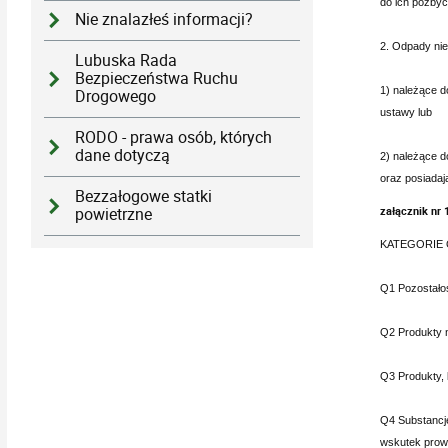
do ich pozbyc
Nie znalazłeś informacji?
2. Odpady nie
Lubuska Rada
Bezpieczeństwa Ruchu
1) należące d
Drogowego
ustawy lub
RODO - prawa osób, których
dane dotyczą
2) należące d
oraz posiadaj
Bezzałogowe statki
załącznik nr 
powietrzne
KATEGORIE
Q1 Pozostałoś
Q2 Produkty 
Q3 Produkty, 
Q4 Substancje
wskutek prowa