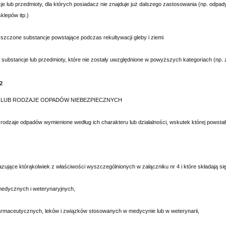
e lub przedmioty, dla których posiadacz nie znajduje już dalszego zastosowania (np. odp
klepów itp.)
zczone substancje powstające podczas rekultywacji gleby i ziemi
substancje lub przedmioty, które nie zostały uwzględnione w powyższych kategoriach (np. z
 2
 LUB RODZAJE ODPADÓW NIEBEZPIECZNYCH
 rodzaje odpadów wymienione według ich charakteru lub działalności, wskutek której powstał
ujące którąkolwiek z właściwości wyszczególnionych w załączniku nr 4 i które składają się
edycznych i weterynaryjnych,
armaceutycznych, leków i związków stosowanych w medycynie lub w weterynarii,