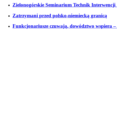
Zielonogórskie Seminarium Technik Interwenc
Zatrzymani przed polsko-niemiecką granicą
Funkcjonariusze czuwają, dowództwo wspiera – 