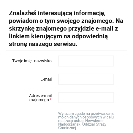
Znalazłeś interesującą informację,
powiadom o tym swojego znajomego. Na
skrzynkę znajomego przyjdzie e-mail z
linkiem kierującym na odpowiednią
stronę naszego serwisu.
Twoje imię i nazwisko
E-mail
Adres e-mail
znajomego
*
Wyrażam zgodę na przetwarzanie
moich danych osobowych w celu
realizacji usługi Newsletter
Nadodrzański Oddział Straży
Granicznej.