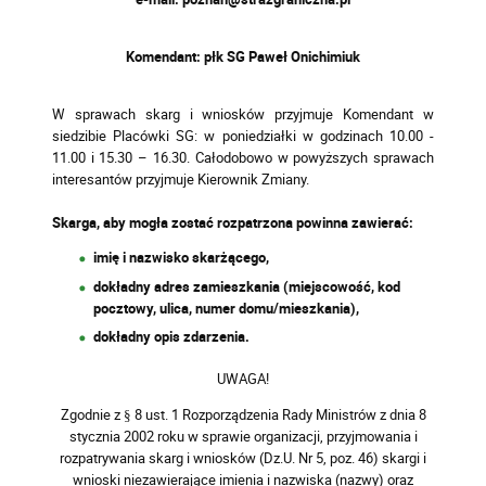
Komendant: płk SG Paweł Onichimiuk
W sprawach skarg i wniosków przyjmuje Komendant w
siedzibie Placówki SG: w poniedziałki w godzinach 10.00 -
11.00 i 15.30 – 16.30
. Całodobowo w powyższych sprawach
interesantów przyjmuje Kierownik Zmiany.
Skarga, aby mogła zostać rozpatrzona powinna zawierać:
imię i nazwisko skarżącego,
dokładny adres zamieszkania (miejscowość, kod
pocztowy, ulica, numer domu/mieszkania),
dokładny opis zdarzenia.
UWAGA!
Zgodnie z § 8 ust. 1 Rozporządzenia Rady Ministrów z dnia 8
stycznia 2002 roku w sprawie organizacji, przyjmowania i
rozpatrywania skarg i wniosków (Dz.U. Nr 5, poz. 46) skargi i
wnioski niezawierające imienia i nazwiska (nazwy) oraz