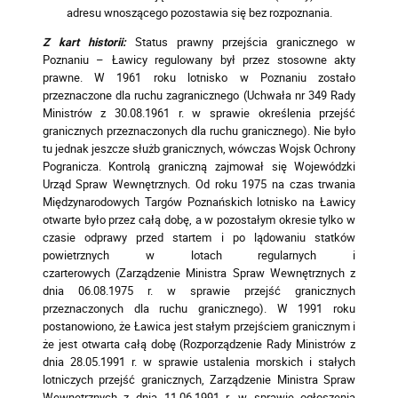
adresu wnoszącego pozostawia się bez rozpoznania.
Z kart historii:
Status prawny przejścia granicznego w
Poznaniu – Ławicy regulowany był przez stosowne akty
prawne. W 1961 roku lotnisko w Poznaniu zostało
przeznaczone dla ruchu zagranicznego (Uchwała nr 349 Rady
Ministrów z 30.08.1961 r. w sprawie określenia przejść
granicznych przeznaczonych dla ruchu granicznego). Nie było
tu jednak jeszcze służb granicznych, wówczas Wojsk Ochrony
Pogranicza. Kontrolą graniczną zajmował się Wojewódzki
Urząd Spraw Wewnętrznych. Od roku 1975 na czas trwania
Międzynarodowych Targów Poznańskich lotnisko na Ławicy
otwarte było przez całą dobę, a w pozostałym okresie tylko w
czasie odprawy przed startem i po lądowaniu statków
powietrznych w lotach regularnych i
czarterowych (Zarządzenie Ministra Spraw Wewnętrznych z
dnia 06.08.1975 r. w sprawie przejść granicznych
przeznaczonych dla ruchu granicznego). W 1991 roku
postanowiono, że Ławica jest stałym przejściem granicznym i
że jest otwarta całą dobę (Rozporządzenie Rady Ministrów z
dnia 28.05.1991 r. w sprawie ustalenia morskich i stałych
lotniczych przejść granicznych, Zarządzenie Ministra Spraw
Wewnętrznych z dnia 11.06.1991 r. w sprawie ogłoszenia