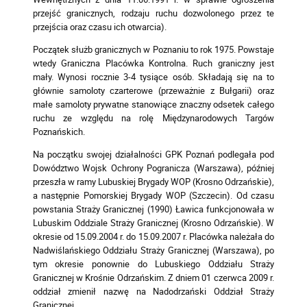
przejść granicznych, rodzaju ruchu dozwolonego przez te
przejścia oraz czasu ich otwarcia).
Początek służb granicznych w Poznaniu to rok 1975. Powstaje
wtedy Graniczna Placówka Kontrolna. Ruch graniczny jest
mały. Wynosi rocznie 3-4 tysiące osób. Składają się na to
głównie samoloty czarterowe (przeważnie z Bułgarii) oraz
małe samoloty prywatne stanowiące znaczny odsetek całego
ruchu ze względu na rolę Międzynarodowych Targów
Poznańskich.
Na początku swojej działalności GPK Poznań podlegała pod
Dowództwo Wojsk Ochrony Pogranicza (Warszawa), później
przeszła w ramy Lubuskiej Brygady WOP (Krosno Odrzańskie),
a następnie Pomorskiej Brygady WOP (Szczecin). Od czasu
powstania Straży Granicznej (1990) Ławica funkcjonowała w
Lubuskim Oddziale Straży Granicznej (Krosno Odrzańskie). W
okresie od 15.09.2004 r. do 15.09.2007 r. Placówka należała do
Nadwiślańskiego Oddziału Straży Granicznej (Warszawa), po
tym okresie ponownie do Lubuskiego Oddziału Straży
Granicznej w Krośnie Odrzańskim. Z dniem 01 czerwca 2009 r.
oddział zmienił nazwę na Nadodrzański Oddział Straży
Granicznej.