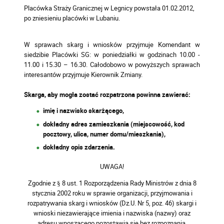
Placówka Straży Granicznej w Legnicy powstała 01.02.2012,
po zniesieniu placówki w Lubaniu.
W sprawach skarg i wniosków przyjmuje Komendant w
siedzibie Placówki SG: w poniedziałki w godzinach 10.00 -
11.00 i 15.30 – 16.30
. Całodobowo w powyższych sprawach
interesantów przyjmuje Kierownik Zmiany.
Skarga, aby mogła zostać rozpatrzona powinna zawierać:
imię i nazwisko skarżącego,
dokładny adres zamieszkania (miejscowość, kod
pocztowy, ulica, numer domu/mieszkania),
dokładny opis zdarzenia.
UWAGA!
Zgodnie z § 8 ust. 1 Rozporządzenia Rady Ministrów z dnia 8
stycznia 2002 roku w sprawie organizacji, przyjmowania i
rozpatrywania skarg i wniosków (Dz.U. Nr 5, poz. 46) skargi i
wnioski niezawierające imienia i nazwiska (nazwy) oraz
adresu wnoszącego pozostawia się bez rozpoznania.