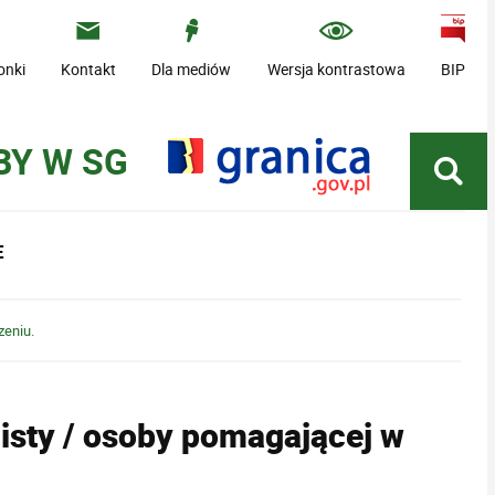
onki
Kontakt
Dla mediów
Wersja kontrastowa
BIP
BY W SG
E
zeniu.
isty / osoby pomagającej w