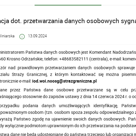
cja dot. przetwarzania danych osobowych sygna
Winiarska
13.09.2024
inistratorem Państwa danych osobowych jest Komendant Nadodrzańskieg
660 Krosno Odrzańskie, telefon: +48683582111 (centrala),
e-mail: kome
zór nad prawidłowym przetwarzaniem danych osobowych sprawuje 
ziału Straży Granicznej, z którym kontaktować się można pisemn
tronicznie e-mail:
iod.woi.noosg@strazgraniczna.pl
ane przez Państwa dane osobowe przetwarzane są w celu przy
aśniającego stosownie do zapisów ustawy z dnia 14 czerwca 2024 r. o oc
rzypadku podania danych umożliwiających identyfikację, Państ
upoważnionym osobom (tzn. osobom spoza zespołu odpowiedzialnego z
wyrażą Państwo zgodę na ujawnienie swoich danych osobowych. Pa
dy wyłącznie podmiotom uprawnionym do ich przetwarzania na podstaw
stwa dane nie będą udostępniane do państwa trzeciego lub organizacji