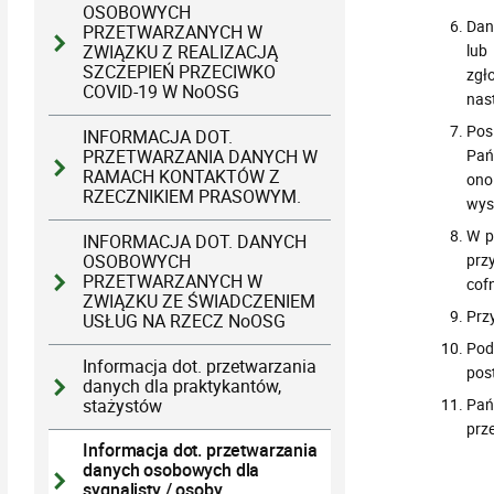
OSOBOWYCH
Dan
PRZETWARZANYCH W
lub
ZWIĄZKU Z REALIZACJĄ
SZCZEPIEŃ PRZECIWKO
zgł
COVID-19 W NoOSG
nast
Pos
INFORMACJA DOT.
Pań
PRZETWARZANIA DANYCH W
RAMACH KONTAKTÓW Z
ono 
RZECZNIKIEM PRASOWYM.
wys
W p
INFORMACJA DOT. DANYCH
prz
OSOBOWYCH
PRZETWARZANYCH W
cof
ZWIĄZKU ZE ŚWIADCZENIEM
Prz
USŁUG NA RZECZ NoOSG
Pod
Informacja dot. przetwarzania
pos
danych dla praktykantów,
Pań
stażystów
prz
Informacja dot. przetwarzania
danych osobowych dla
sygnalisty / osoby