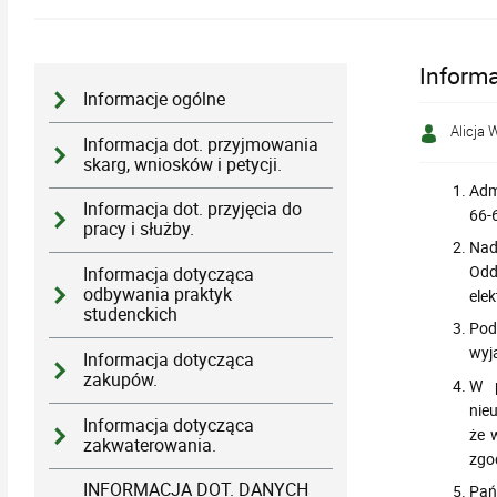
Informa
Informacje ogólne
Alicja 
Informacja dot. przyjmowania
skarg, wniosków i petycji.
Adm
Informacja dot. przyjęcia do
66-
pracy i służby.
Nad
Odd
Informacja dotycząca
odbywania praktyk
elek
studenckich
Pod
wyj
Informacja dotycząca
zakupów.
W p
nie
Informacja dotycząca
że 
zakwaterowania.
zgo
INFORMACJA DOT. DANYCH
Pań