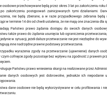
e osobowe przechowywane będą przez okres 3 lat po zakończeniu roku 
 po zakończeniu postępowań zainicjowanych tymi działaniami. Dan
oszenia, nie będą zbierane, a w razie przypadkowego zebrania będą
ąpi w terminie 14 dni od chwili ustalenia, że nie mają one znaczenia dla 
iadają Państwo prawo żądania dostępu do swoich danych osobowych
stwu także prawo do żądania usunięcia lub ograniczenia przetwarzania,
jedynie w sytuacji, jeżeli dalsze przetwarzanie nie jest niezbędne do w
tępują inne nadrzędne prawne podstawy przetwarzania.
rzypadku wyrażenia zgody na przetwarzanie (ujawnienie) danych osob
y czym cofnięcie zgody pozostaje bez wpływu na zgodność z prawem prz
nięciem.
ysługuje Państwu prawo wniesienia skargi na realizowane przez Adminis
anie danych osobowych jest dobrowolne, jednakże ich niepodanie un
tępowania.
stwa dane osobowe nie będą wykorzystywane w celu profilowania i n
etwarzaniu.