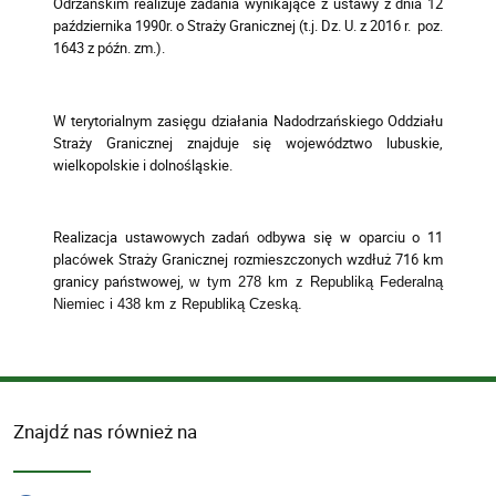
Odrzańskim realizuje zadania wynikające z ustawy z dnia 12
października 1990r. o Straży Granicznej (t.j. Dz. U. z 2016 r. poz.
1643 z późn. zm.).
W terytorialnym zasięgu działania Nadodrzańskiego Oddziału
Straży Granicznej znajduje się województwo lubuskie,
wielkopolskie i dolnośląskie.
Realizacja ustawowych zadań odbywa się w oparciu o 11
placówek Straży Granicznej rozmieszczonych wzdłuż 716 km
granicy państwowej,
w tym 278 km z Republiką Federalną
Niemiec i 438 km z Republiką Czeską.
Znajdź nas również na