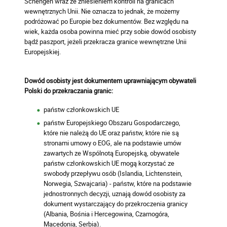
Schengen wraz ze zniesieniem kontroli na granicach
wewnętrznych Unii. Nie oznacza to jednak, że możemy
podróżować po Europie bez dokumentów. Bez względu na
wiek, każda osoba powinna mieć przy sobie dowód osobisty
bądź paszport, jeżeli przekracza granice wewnętrzne Unii
Europejskiej.
Dowód osobisty jest dokumentem uprawniającym obywateli
Polski do przekraczania granic:
państw członkowskich UE
państw Europejskiego Obszaru Gospodarczego,
które nie należą do UE oraz państw, które nie są
stronami umowy o EOG, ale na podstawie umów
zawartych ze Wspólnotą Europejską, obywatele
państw członkowskich UE mogą korzystać ze
swobody przepływu osób (Islandia, Lichtenstein,
Norwegia, Szwajcaria) - państw, które na podstawie
jednostronnych decyzji, uznają dowód osobisty za
dokument wystarczający do przekroczenia granicy
(Albania, Bośnia i Hercegowina, Czarnogóra,
Macedonia, Serbia).