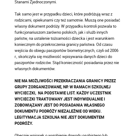
Stanami Zjednoczonymi.
Tak samo jest w przypadku dzieci, które podróżują wraz z
rodzicami, opiekunami czy też samotnie. Muszą one posiadać
własny dokument podróży. W przypadku kontroli pozwala to
funkcjonariuszom zarówno polskich, jak i służb innych
państw, na ustalenie tożsamości dziecka i jest warunkiem
koniecznym do przekroczenia granicy państwa. Od czasu
wejścia do obiegu paszportów biometrycznych, czyli od 2006
r., skończyła się możliwość wpisywania danych dzieci do
paszportów rodziców. Stąd konieczność posiadania przez nie
własnych dokumentów.
NIE MA MOŻLIWOŚCI PRZEKRACZANIA GRANICY PRZEZ
GRUPY ZORGANIZOWANE, NP. W RAMACH SZKOLNEJ
WYCIECZKI, NA PODSTAWIE LIST. KAŻDY UCZESTNIK
WYCIECZKI TRAKTOWANY JEST INDYWIDUALNIE I
ZOBOWIĄZANY JEST DO POSIADANIA WŁASNEGO
DOKUMENTU PODRÓŻY NIEZALEŻNIE OD WIEKU.
LEGITYMACJA SZKOLNA NIE JEST DOKUMENTEM
PODRÓŻY.
Obecnie wniosek o wyrobienie dowodu osobistego lub