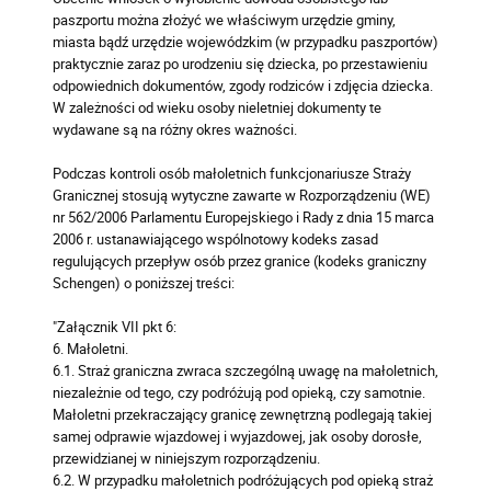
paszportu można złożyć we właściwym urzędzie gminy,
miasta bądź urzędzie wojewódzkim (w przypadku paszportów)
praktycznie zaraz po urodzeniu się dziecka, po przestawieniu
odpowiednich dokumentów, zgody rodziców i zdjęcia dziecka.
W zależności od wieku osoby nieletniej dokumenty te
wydawane są na różny okres ważności.
Podczas kontroli osób małoletnich funkcjonariusze Straży
Granicznej stosują wytyczne zawarte w Rozporządzeniu (WE)
nr 562/2006 Parlamentu Europejskiego i Rady z dnia 15 marca
2006 r. ustanawiającego wspólnotowy kodeks zasad
regulujących przepływ osób przez granice (kodeks graniczny
Schengen) o poniższej treści:
"Załącznik VII pkt 6:
6. Małoletni.
6.1. Straż graniczna zwraca szczególną uwagę na małoletnich,
niezależnie od tego, czy podróżują pod opieką, czy samotnie.
Małoletni przekraczający granicę zewnętrzną podlegają takiej
samej odprawie wjazdowej i wyjazdowej, jak osoby dorosłe,
przewidzianej w niniejszym rozporządzeniu.
6.2. W przypadku małoletnich podróżujących pod opieką straż