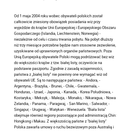
Od 1 maja 2004 roku wobec obywateli polskich został
całkowicie zniesiony obowiązek posiadania wiz przy
wyjeździe do krajów Unii Europejskiej i Europejskiego Obszaru
Gospodarczego (Islandia, Liechtenstein, Norwegia) -
niezależnie od celu i czasu trwania pobytu. Na pobyt dłuższy
niż trzy miesiące potrzebne będzie nam stosowne zezwolenie,
uzyskiwane od uprawnionych organów państwowych. Poza
Unią Europejską obywatele Polski mogą podróżować bez wiz
do większości krajów z tzw. białej listy, oczywiście na
podstawie paszportu. Zgodnie z zasadą wzajemności,
państwa z „białej listy” nie powinny one wymagać wiz od
obywateli UE. Są to następujące państwa: - Andora, -
Argentyna, - Brazylia, - Brunei, - Chile, - Gwatemala, -
Honduras, - Izrael, - Japonia, - Kanada, - Korea Południowa, -
Kostaryka, - Meksyk, - Malezja, - Monako, - Nikaragua, - Nowa
Zelandia, - Panama, - Paragwaj, - San Marino, - Salwador, -
Singapur, - Urugwaj, - Watykan - Wenezuela. "Biała lista"
obejmuje również regiony pozostające pod administracją Chin:
Hongkong i Makau. Z większością państw z "białej listy"
Polska zawarła umowy o ruchu bezwizowym poza Australią i